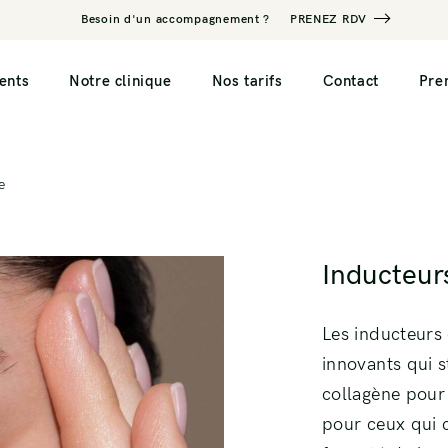
Besoin d'un accompagnement ?
PRENEZ RDV
ents
Notre clinique
Nos tarifs
Contact
Pre
e
Inducteurs de collagène
Mésothérapie Capi
redensifiante
Injection d’Acide Hyaluronique
Inducteur
Mésothérapie Capi
Facetite
Injection Profhilo
régénérante
Contour de l’oeil
Les inducteurs
olyse
innovants qui s
collagène pour 
pour ceux qui ch