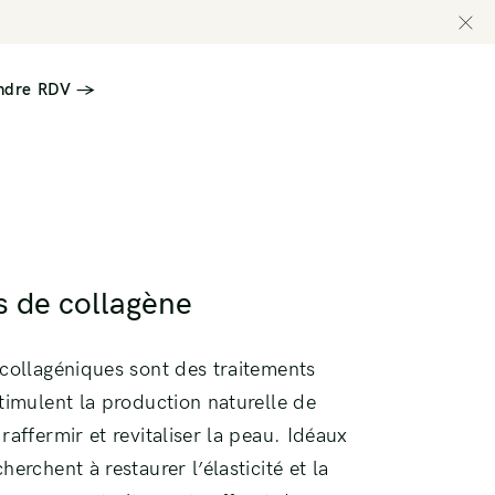
ndre RDV →
llaire
Greffe (TGF) Cheveux Ultra HD
Greffe (TGF) Sourcil Ultra HD
s de collagène
llaire
 collagéniques sont des traitements
timulent la production naturelle de
raffermir et revitaliser la peau. Idéaux
erchent à restaurer l’élasticité et la