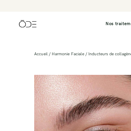
Nos traitem
Accueil
/
Harmonie Faciale
/ Inducteurs de collagèn
Consultation cosmétologique
Laser Fotona
Consultation esthétique
IPL
Microneedling
Radiofrequence 
Nettoyage de Peau
Morpheus 8
Peelings
Épilation électr
Épilation laser