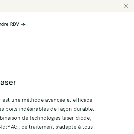
ndre RDV →
llaire
Greffe (TGF) Cheveux Ultra HD
Greffe (TGF) Sourcil Ultra HD
laser
llaire
er est une méthode avancée et efficace
es poils indésirables de façon durable.
binaison de technologies laser diode,
Nd:YAG, ce traitement s’adapte à tous