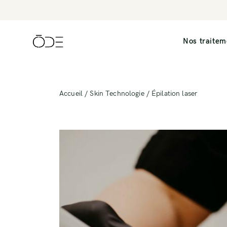
Nos traitem
Accueil
/
Skin Technologie
/ Épilation laser
Consultation cosmétologique
Laser Fotona
Consultation esthétique
IPL
Microneedling
Radiofrequence 
Nettoyage de Peau
Morpheus 8
Peelings
Épilation électr
Épilation laser