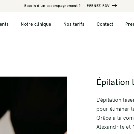
Besoin d'un accompagnement ?
PRENEZ RDV
ents
Notre clinique
Nos tarifs
Contact
Pre
Inducteurs de collagène
Mésothérapie Capi
redensifiante
Injection d’Acide Hyaluronique
Épilation 
Mésothérapie Capi
Facetite
Injection Profhilo
régénérante
Contour de l’oeil
L’épilation las
olyse
pour éliminer l
Grâce à la com
Alexandrite et 